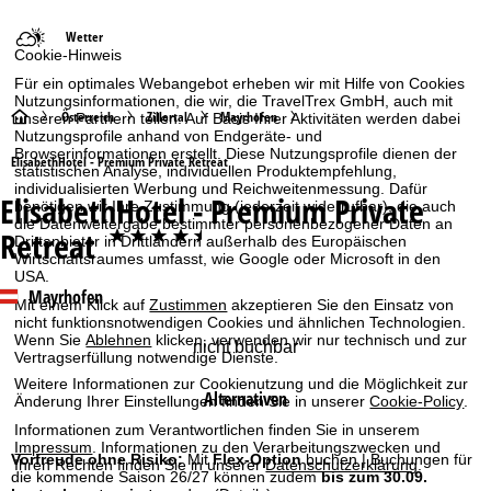
Wetter
Cookie-Hinweis
Für ein optimales Webangebot erheben wir mit Hilfe von Cookies
Nutzungsinformationen, die wir, die TravelTrex GmbH, auch mit
S
Österreich
Zillertal
Mayrhofen
unseren Partnern teilen. Auf Basis Ihrer Aktivitäten werden dabei
Nutzungsprofile anhand von Endgeräte- und
Browserinformationen erstellt. Diese Nutzungsprofile dienen der
t
ElisabethHotel - Premium Private Retreat
statistischen Analyse, individuellen Produktempfehlung,
individualisierten Werbung und Reichweitenmessung. Dafür
ElisabethHotel - Premium Private
a
benötigen wir Ihre Zustimmung (jederzeit widerrufbar), die auch
die Datenweitergabe bestimmter personenbezogener Daten an
Retreat
****+
Drittanbieter in Drittländern außerhalb des Europäischen
r
Wirtschaftsraumes umfasst, wie Google oder Microsoft in den
USA.
Mayrhofen
t
Mit einem Klick auf
Zustimmen
akzeptieren Sie den Einsatz von
nicht funktionsnotwendigen Cookies und ähnlichen Technologien.
Wenn Sie
Ablehnen
klicken, verwenden wir nur technisch und zur
s
nicht buchbar
Vertragserfüllung notwendige Dienste.
Weitere Informationen zur Cookienutzung und die Möglichkeit zur
e
Alternativen
Änderung Ihrer Einstellungen finden Sie in unserer
Cookie-Policy
.
i
Informationen zum Verantwortlichen finden Sie in unserem
Impressum
. Informationen zu den Verarbeitungszwecken und
Vorfreude ohne Risiko:
Mit
Flex-Option
buchen | Buchungen für
Ihren Rechten finden Sie in unserer
Datenschutzerklärung
.
t
die kommende Saison 26/27 können zudem
bis zum 30.09.