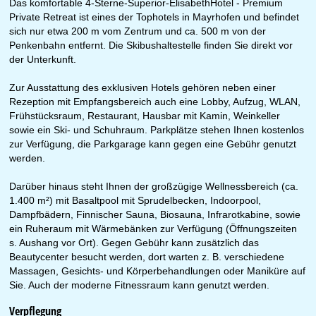
Das komfortable 4-Sterne-Superior-ElisabethHotel - Premium
Private Retreat ist eines der Tophotels in Mayrhofen und befindet
sich nur etwa 200 m vom Zentrum und ca. 500 m von der
Penkenbahn entfernt. Die Skibushaltestelle finden Sie direkt vor
der Unterkunft.
Zur Ausstattung des exklusiven Hotels gehören neben einer
Rezeption mit Empfangsbereich auch eine Lobby, Aufzug, WLAN,
Frühstücksraum, Restaurant, Hausbar mit Kamin, Weinkeller
sowie ein Ski- und Schuhraum. Parkplätze stehen Ihnen kostenlos
zur Verfügung, die Parkgarage kann gegen eine Gebühr genutzt
werden.
Darüber hinaus steht Ihnen der großzügige Wellnessbereich (ca.
1.400 m²) mit Basaltpool mit Sprudelbecken, Indoorpool,
Dampfbädern, Finnischer Sauna, Biosauna, Infrarotkabine, sowie
ein Ruheraum mit Wärmebänken zur Verfügung (Öffnungszeiten
s. Aushang vor Ort). Gegen Gebühr kann zusätzlich das
Beautycenter besucht werden, dort warten z. B. verschiedene
Massagen, Gesichts- und Körperbehandlungen oder Maniküre auf
Sie. Auch der moderne Fitnessraum kann genutzt werden.
Verpflegung